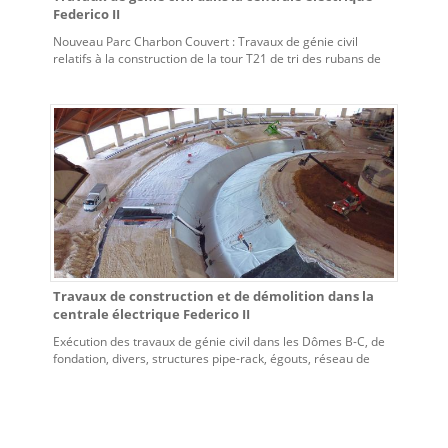
Federico II
Nouveau Parc Charbon Couvert : Travaux de génie civil
relatifs à la construction de la tour T21 de tri des rubans de
transport du charbon A/R Dômes B-C
Travaux de construction et de démolition dans la
centrale électrique Federico II
Exécution des travaux de génie civil dans les Dômes B-C, de
fondation, divers, structures pipe-rack, égouts, réseau de
terre et démolitions dans la zone externe des Dômes et des
ouvrages relatifs à la construction de la trémie d’urgence
dans la Zone 262.