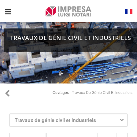
Toggle
navigation
TRAVAUX DE GÉNIE CIVIL ET INDUSTRIELS
Ouvrages
- Travaux De Génie Civil Et Industriels
Travaux de génie civil et industriels