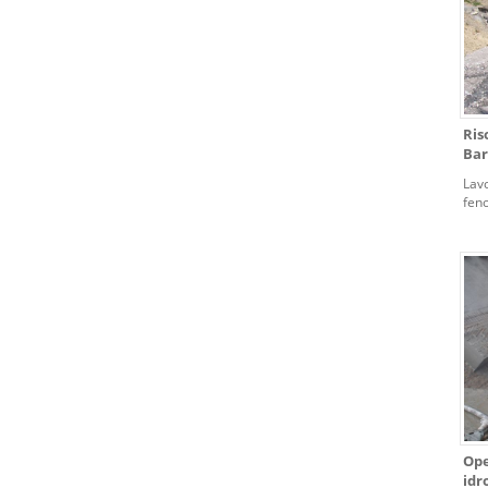
Ris
Bar
Lavo
feno
Rho
Ope
idr