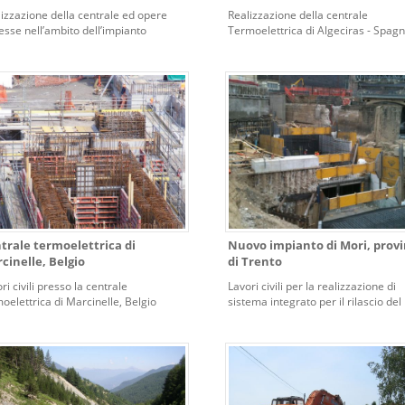
izzazione della centrale ed opere
Realizzazione della centrale
sse nell’ambito dell’impianto
Termoelettrica di Algeciras - Spag
elettrico di Bardonecchia (TO).
trale termoelettrica di
Nuovo impianto di Mori, provi
cinelle, Belgio
di Trento
ri civili presso la centrale
Lavori civili per la realizzazione di
oelettrica di Marcinelle, Belgio
sistema integrato per il rilascio d
del nuovo impianto di Mori, in prov
di Trento.