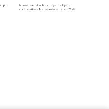
ti per
Nuovo Parco Carbone Coperto: Opere
civili relative alla costruzione torre T21 di
i
smistamento dei nastri trasporto
carbone da e per i Dome B-C .