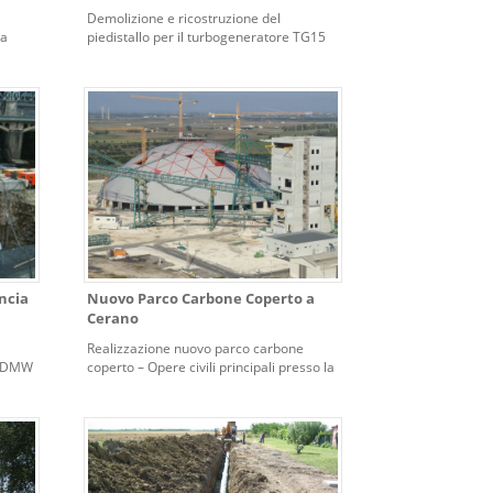
Demolizione e ricostruzione del
na
piedistallo per il turbogeneratore TG15
per il sostegno della turbina presso la
centrale termoelettrica di Vojany (SK)
ncia
Nuovo Parco Carbone Coperto a
Cerano
Realizzazione nuovo parco carbone
el DMW
coperto – Opere civili principali presso la
incia
centrale di Brindisi Sud