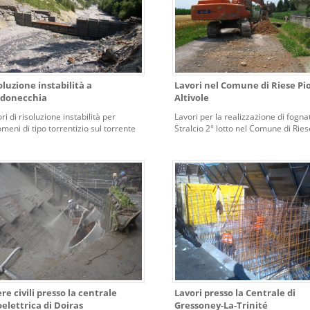
oluzione instabilità a
Lavori nel Comune di Riese Pio
donecchia
Altivole
ri di risoluzione instabilità per
Lavori per la realizzazione di fogna
meni di tipo torrentizio sul torrente
Stralcio 2° lotto nel Comune di Ries
 nel Comune di Bardonecchia.
X e Altivole (TV)
re civili presso la centrale
Lavori presso la Centrale di
oelettrica di Doiras
Gressoney-La-Trinité