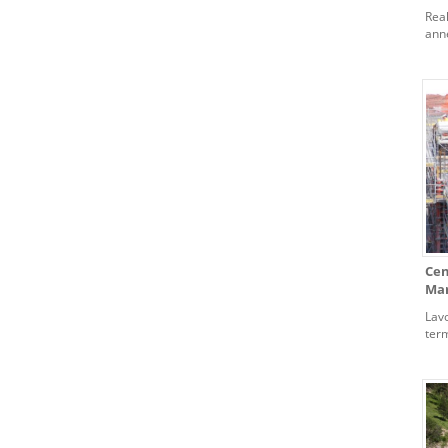
Real
anne
idro
Cen
Mar
Lavo
term