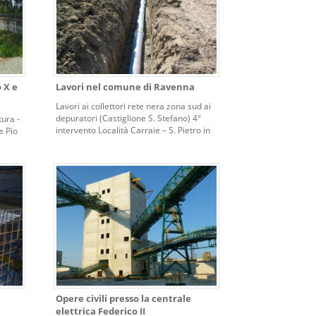
 X e
Lavori nel comune di Ravenna
Lavori ai collettori rete nera zona sud ai
depuratori (Castiglione S. Stefano) 4°
tura -
intervento Località Carraie – S. Pietro in
e Pio
Campo – Ravenna.
Opere civili presso la centrale
elettrica Federico II