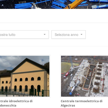
ostra tutto
Seleziona anno
trale idroelettrica di
Centrale termoelettrica di
donecchia
Algeciras