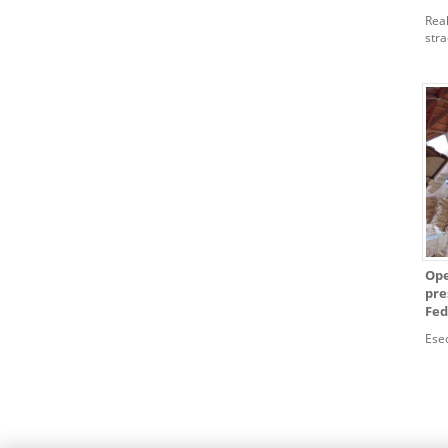
Real
stra
la g
la c
Spa
Ope
pre
Fed
Esec
dei 
stru
terr
Dome
cost
eme