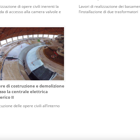
izzazione di opere civili inerenti la
Lavori di realizzazione dei basamen
da di accesso alla camera valvole e
l’installazione di due trasformatori
alleria idraulica di derivazione presso
all’interno dell’area della Centrale d
entrale idroelettrica di Doiras –
Gressoney-La-Trinité.
gna.
re di costruzione e demolizione
sso la centrale elettrica
erico II
uzione delle opere civili all’interno
Dome B-C, di fondazione, varie,
tture pipe-rack, fognature, rete di
a e demolizioni nell’area esterna ai
s nonché delle opere relative alla
ruzione della tramoggia di
rgenza in Area 262.