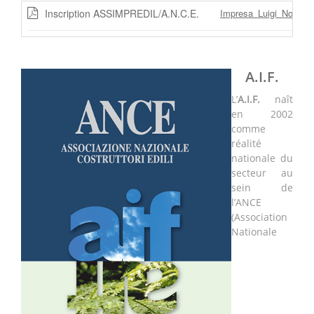
Inscription ASSIMPREDIL/A.N.C.E.
Impresa_Luigi_Notari
A.I.F.
L’
A.I.F.
naît
en 2002
comme
réalité
nationale du
secteur au
sein de
l’ANCE
(Association
Nationale