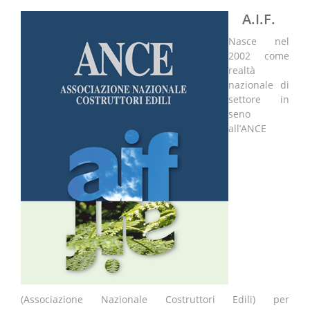
A.I.F.
Nasce nel
2002 come
realtà
nazionale di
settore in
seno
all’ANCE
(Associazione Nazionale Costruttori Edili) per