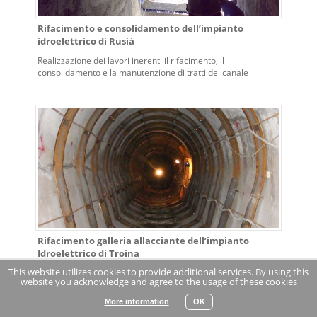
Rifacimento e consolidamento dell’impianto
idroelettrico di Rusià
Realizzazione dei lavori inerenti il rifacimento, il
consolidamento e la manutenzione di tratti del canale
esistente per la produzione di energia idroelettrica
dell’impianto idroelettrico di Rusià nel Comune di Ceres.
Rifacimento galleria allacciante dell’impianto
Idroelettrico di Troina
This website utilizes cookies to provide additional services. By using this
Rifacimento della galleria Allacciante e del serbatoio di
website you acknowledge and agree to the usage of these cookies
Ancipa nell’ambito dell’impianto Idroelettrico di Troina (EN)
More information
OK