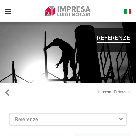
Toggle
navigation
REFERENZE
Impresa
- Referenze
Referenze