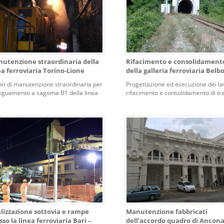
utenzione straordinaria della
Rifacimento e consolidament
ea ferroviaria Torino-Lione
della galleria ferroviaria Belb
ri di manutenzione straordinaria per
Progettazione ed esecuzione dei lav
deguamento a sagoma B1 della linea
rifacimento e consolidamento di tra
oviaria Torino – Lione nella tratta
della galleria ferroviaria Belbo tra l
olo, Salbentrant.
progr. 32+889 e 37+273 della linea
Savona – Carmagnola (CN)
lizzazione sottovia e rampe
Manutenzione fabbricati
sso la linea ferroviaria Bari –
dell’accordo quadro di Ancon