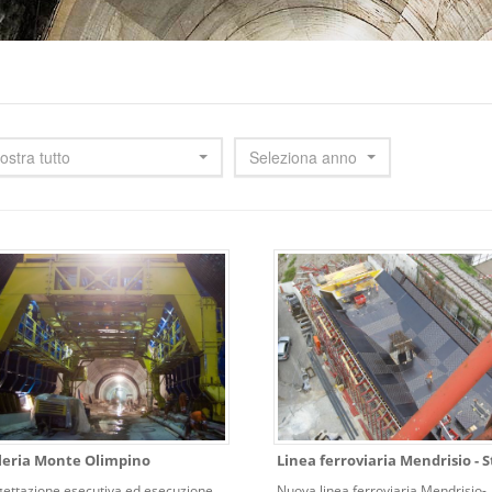
ostra tutto
Seleziona anno
leria Monte Olimpino
Linea ferroviaria Mendrisio - 
gettazione esecutiva ed esecuzione
Nuova linea ferroviaria Mendrisio-