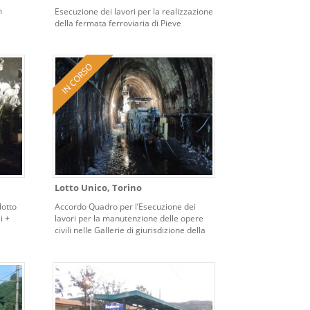
m
Esecuzione dei lavori per la realizzazione
della fermata ferroviaria di Pieve
Emanuele al km 10+835 della linea
Milano – Genova.
Lotto Unico, Torino
lotto
Accordo Quadro per l’Esecuzione dei
i +
lavori per la manutenzione delle opere
civili nelle Gallerie di giurisdizione della
Direzione Territoriale Produzione di
Torino – Lotto Unico.