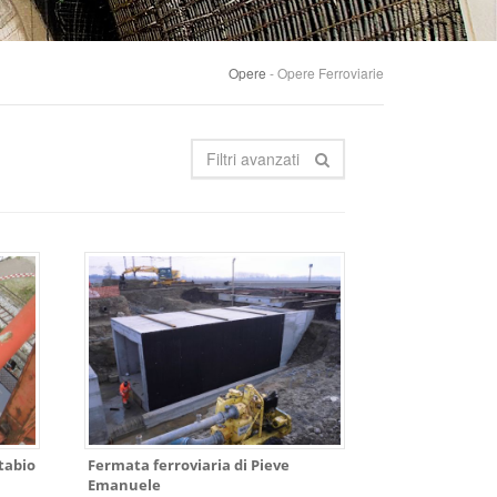
Opere
- Opere Ferroviarie
Filtri avanzati
Stabio
Fermata ferroviaria di Pieve
Emanuele