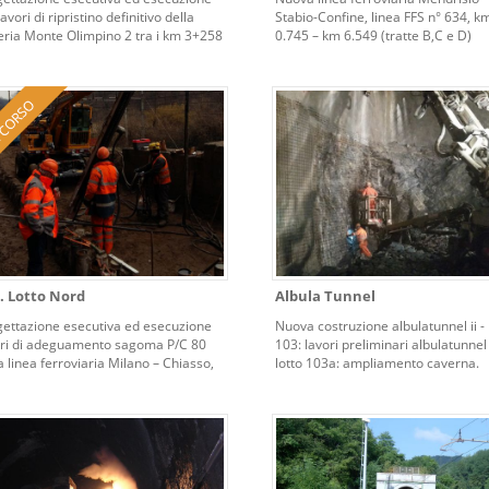
lavori di ripristino definitivo della
Stabio-Confine, linea FFS n° 634, k
eria Monte Olimpino 2 tra i km 3+258
0.745 – km 6.549 (tratte B,C e D)
053 della linea ferroviaria Milano -
asso
. Lotto Nord
Albula Tunnel
gettazione esecutiva ed esecuzione
Nuova costruzione albulatunnel ii - 
ori di adeguamento sagoma P/C 80
103: lavori preliminari albulatunnel 
a linea ferroviaria Milano – Chiasso,
lotto 103a: ampliamento caverna.
to Seregno – Chiasso (Lotto Nord)