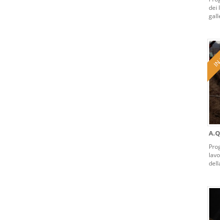
dei 
gall
e 4+
Chi
A.Q
Pro
lav
dell
trat