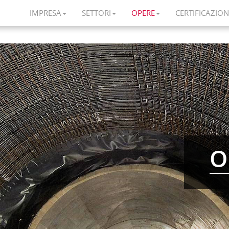
IMPRESA
SETTORI
OPERE
CERTIFICAZION
O