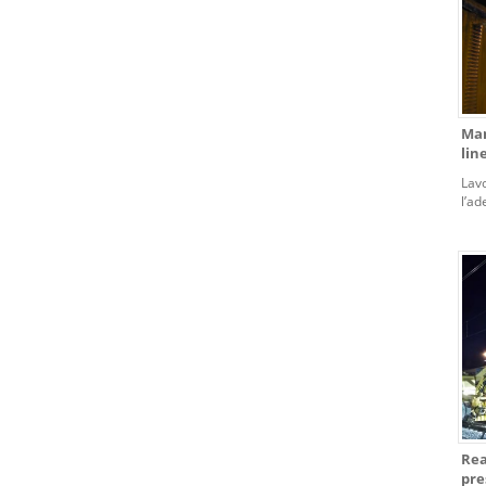
Man
lin
Lavo
l’a
ferr
S.Pa
Rea
pre