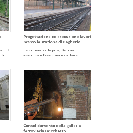
o
Progettazione ed esecuzione lavori
o
presso la stazione di Bagheria
ori di
Esecuzione della progettazione
tti
esecutiva e l’esecuzione dei lavori
e
occorrenti per il prolungamento del
sottopasso viaggiatori, realizzazione
scala e rampa disabili, pensilina e nuovi
marciapiedi nella stazione di Bagheria
sulla linea Palermo – Fiumetorto.
Consolidamento della galleria
a
ferroviaria Bricchetto