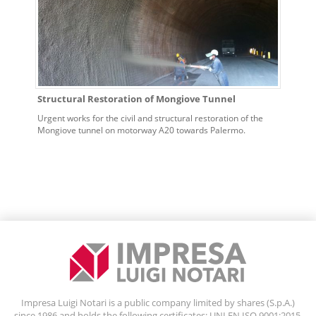
Structural Restoration of Mongiove Tunnel
Urgent works for the civil and structural restoration of the
Mongiove tunnel on motorway A20 towards Palermo.
Impresa Luigi Notari is a public company limited by shares (S.p.A.)
since 1986 and holds the following certificates: UNI EN ISO 9001:2015,