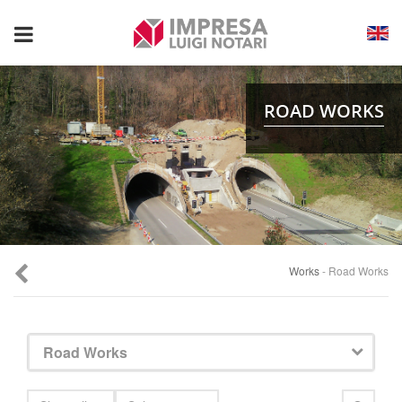
Toggle
navigation
ROAD WORKS
Works
- Road Works
Road Works